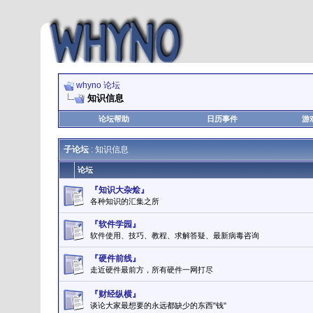
whyno 论坛
知识信息
论坛帮助
日历事件
游
子论坛
: 知识信息
论坛
『知识大杂烩』
各种知识的汇集之所
『软件学园』
软件使用、技巧、教程、求解答疑、最新病毒咨询
『硬件前线』
走近硬件最前方，所有硬件一网打尽
『财经纵横』
谈论大家最想要的永远都缺少的东西"钱"