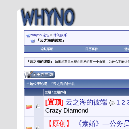
whyno 论坛
>
休闲娱乐
『云之海的彼端』
论坛帮助
日历事件
游
『云之海的彼端』
如果相遇是出现在世界的某一个角落，为什么不能让
主题位于论坛
: 『云之海的彼端』
主题
/
主题作者
[置顶]
云之海的彼端
(
1
2
Crazy Diamond
【原创】
《素婚》—公务员