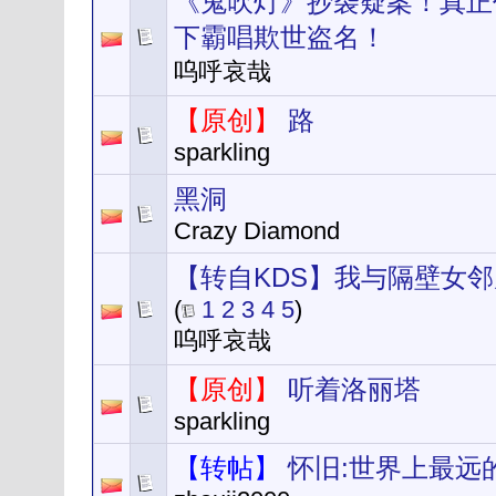
《鬼吹灯》抄袭疑案！真正
下霸唱欺世盗名！
呜呼哀哉
【原创】
路
sparkling
黑洞
Crazy Diamond
【转自KDS】我与隔壁女
(
1
2
3
4
5
)
呜呼哀哉
【原创】
听着洛丽塔
sparkling
【转帖】
怀旧:世界上最远