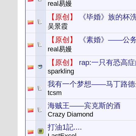
real易嫚
【原创】
《毕婚》族的杯
吴景霞
【原创】
《素婚》——公务
real易嫚
【原创】
rap:一只有恐高
sparkling
我有一个梦想——马丁路德
tcsm
海贼王——宾克斯的酒
Crazy Diamond
打油1記....
LastExcel