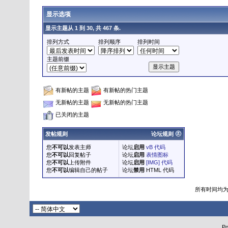
显示选项
显示主题从 1 到 30, 共 467 条.
排列方式
排列顺序
排列时间
主题前缀
有新帖的主题
有新帖的热门主题
无新帖的主题
无新帖的热门主题
已关闭的主题
发帖规则
论坛规则
您
不可以
发表主师
论坛
启用
vB 代码
您
不可以
回复帖子
论坛
启用
表情图标
您
不可以
上传附件
论坛
启用
[IMG] 代码
您
不可以
编辑自己的帖子
论坛
禁用
HTML 代码
所有时间均
Po