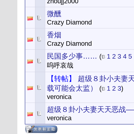
zhoujj2000
微醺
Crazy Diamond
香烟
Crazy Diamond
民国多少事……
(
1
2
3
4
5
呜呼哀哉
【转帖】
超级８卦小夫妻
载可能会太监）
(
1
2
3
)
veronica
超级８卦小夫妻天天恶战—
veronica