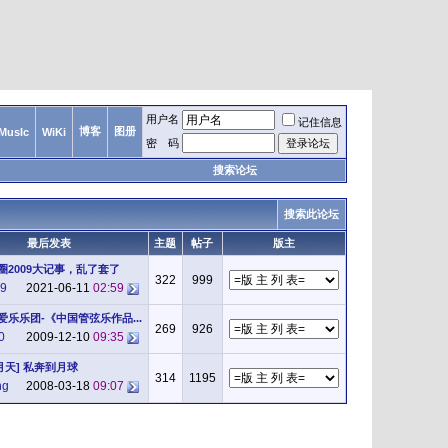
用户名
记住信息
博客
图册
MusIc
WiKi
密 码
搜索论坛
搜索此论坛
最后发表
主题
帖子
版主
圈2009大记事，乱了套了
322
999
9
2021-06-11
02:59
爱乐乐团-《中国管弦乐作品...
269
926
0
2009-12-10
09:35
五月天] 私奔到月球
314
1195
ng
2008-03-18
09:07