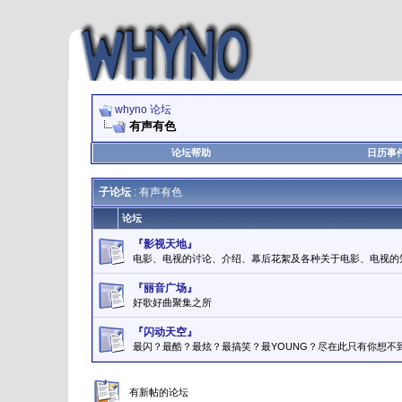
whyno 论坛
有声有色
论坛帮助
日历事
子论坛
: 有声有色
论坛
『影视天地』
电影、电视的讨论、介绍、幕后花絮及各种关于电影、电视的
『丽音广场』
好歌好曲聚集之所
『闪动天空』
最闪？最酷？最炫？最搞笑？最YOUNG？尽在此只有你想不
有新帖的论坛