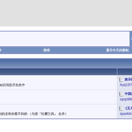
件
游戏
显示今天的新帖
娱乐
hyq197
知识消息尽在此中
中国
opqr88
·[
sparkli
到的没有你看不到的 （与原『红樱兰风』 合并）