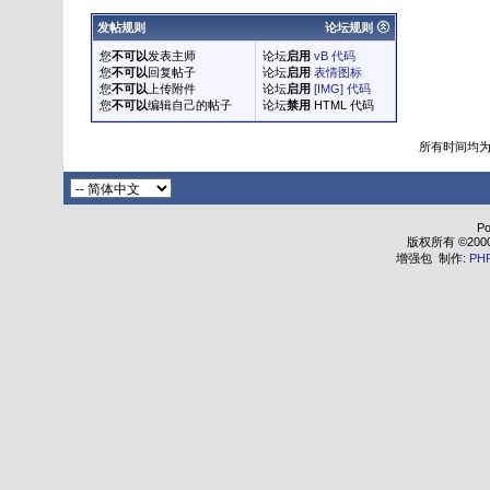
发帖规则
论坛规则
您
不可以
发表主师
论坛
启用
vB 代码
您
不可以
回复帖子
论坛
启用
表情图标
您
不可以
上传附件
论坛
启用
[IMG] 代码
您
不可以
编辑自己的帖子
论坛
禁用
HTML 代码
所有时间均
Po
版权所有 ©2000 - 
增强包 制作:
PH