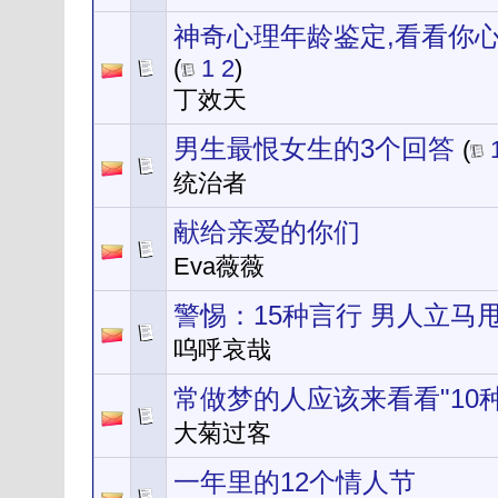
神奇心理年龄鉴定,看看你心
(
1
2
)
丁效天
男生最恨女生的3个回答
(
统治者
献给亲爱的你们
Eva薇薇
警惕：15种言行 男人立马
呜呼哀哉
常做梦的人应该来看看"10
大菊过客
一年里的12个情人节