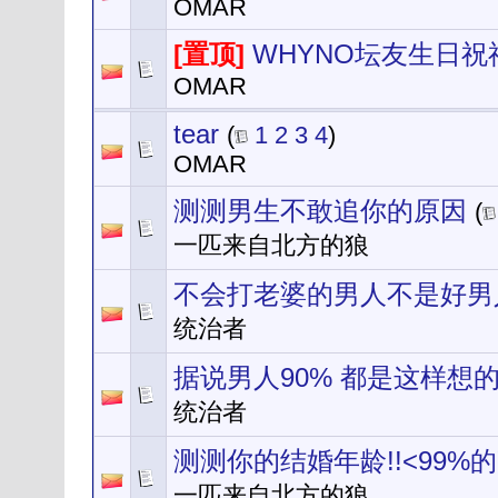
OMAR
[置顶]
WHYNO坛友生日祝
OMAR
tear
(
1
2
3
4
)
OMAR
测测男生不敢追你的原因
(
一匹来自北方的狼
不会打老婆的男人不是好男
统治者
据说男人90% 都是这样想
统治者
测测你的结婚年龄!!<99%
一匹来自北方的狼