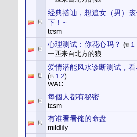
经典搭讪，想追女（男）孩
下！~
tcsm
心理测试：你花心吗？
(
1
一匹来自北方的狼
爱情潜能风水诊断测试，看
(
1
2
)
WAC
每個人都有秘密
tcsm
有谁看看俺的命盘
mildlily