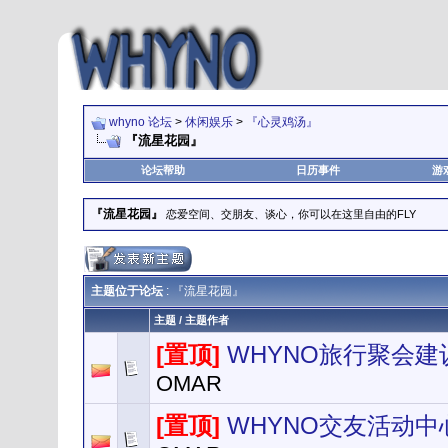
whyno 论坛
>
休闲娱乐
>
『心灵鸡汤』
『流星花园』
论坛帮助
日历事件
游
『流星花园』
恋爱空间、交朋友、谈心，你可以在这里自由的FLY
主题位于论坛
: 『流星花园』
主题
/
主题作者
[置顶]
WHYNO旅行聚会建
OMAR
[置顶]
WHYNO交友活动中