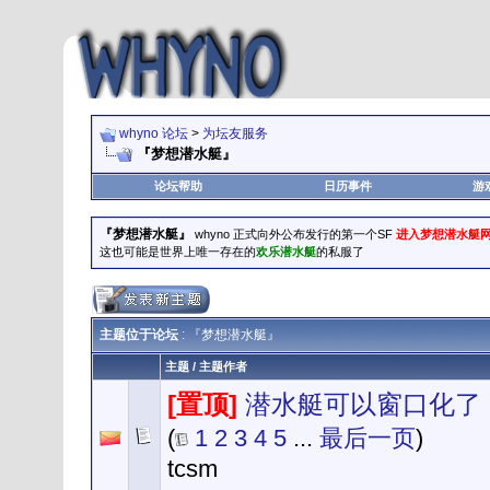
whyno 论坛
>
为坛友服务
『梦想潜水艇』
论坛帮助
日历事件
游
『梦想潜水艇』
whyno 正式向外公布发行的第一个SF
进入梦想潜水艇
这也可能是世界上唯一存在的
欢乐潜水艇
的私服了
主题位于论坛
: 『梦想潜水艇』
主题
/
主题作者
[置顶]
潜水艇可以窗口化了
(
1
2
3
4
5
...
最后一页
)
tcsm