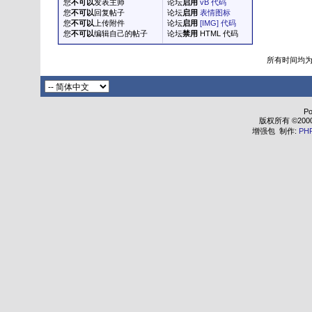
您
不可以
发表主师
论坛
启用
vB 代码
您
不可以
回复帖子
论坛
启用
表情图标
您
不可以
上传附件
论坛
启用
[IMG] 代码
您
不可以
编辑自己的帖子
论坛
禁用
HTML 代码
所有时间均
Po
版权所有 ©2000 - 
增强包 制作:
PH