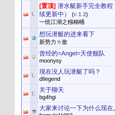
[置顶]
潜水艇新手完全教程
续更新中）
(
1
2
)
一统江湖之糨糊桶
想玩潜艇的进来看下
新势力ㄌ敌
曾经的=Angel=天使舰队
moonysy
现在没人玩潜艇了吗？
dllegend
关于聊天
bg4hgi
大家来讨论一下为什么现在