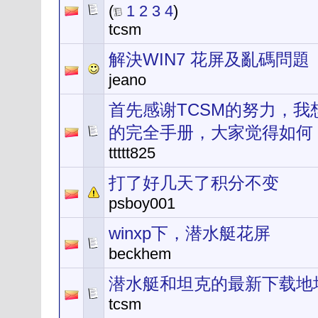
(
1
2
3
4
)
tcsm
解決WIN7 花屏及亂碼問題
jeano
首先感谢TCSM的努力，我
的完全手册，大家觉得如何
ttttt825
打了好几天了积分不变
psboy001
winxp下，潜水艇花屏
beckhem
潜水艇和坦克的最新下载地
tcsm