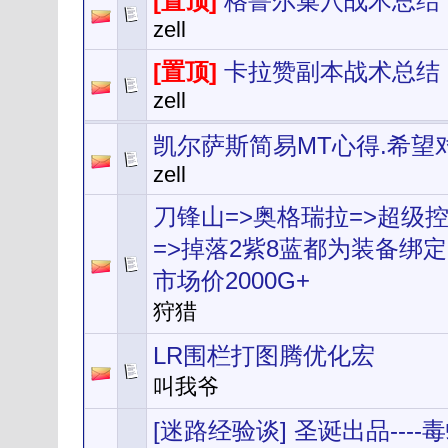
[置顶]
格鲁尔巢穴战术总结
zell
[置顶]
卡拉赞副本战术总结
zell
凯尔萨斯简易MT心得.希望
zell
刀锋山=>奥格瑞拉=>超级
=>掉落2紫8蓝都为装备绑
市场价2000G+
狩猎
LR围栏打图腾优化宏
叫我爷
[迷路经验谈] 圣诞出品---