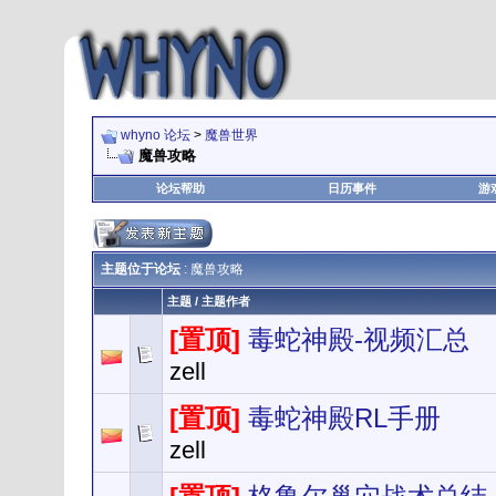
whyno 论坛
>
魔兽世界
魔兽攻略
论坛帮助
日历事件
游
主题位于论坛
: 魔兽攻略
主题
/
主题作者
[置顶]
毒蛇神殿-视频汇总
zell
[置顶]
毒蛇神殿RL手册
zell