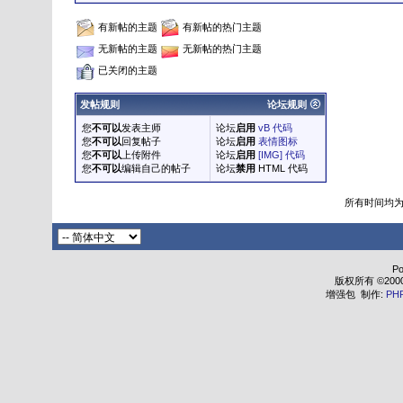
有新帖的主题
有新帖的热门主题
无新帖的主题
无新帖的热门主题
已关闭的主题
发帖规则
论坛规则
您
不可以
发表主师
论坛
启用
vB 代码
您
不可以
回复帖子
论坛
启用
表情图标
您
不可以
上传附件
论坛
启用
[IMG] 代码
您
不可以
编辑自己的帖子
论坛
禁用
HTML 代码
所有时间均
Po
版权所有 ©2000 - 
增强包 制作:
PH