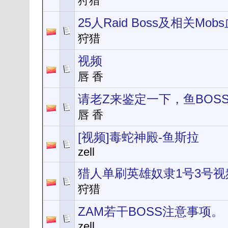
狩猎
25人Raid Boss及相关Mo
狩猎
视频
唇 香
请老Z来鉴定一下，鱼BOS
唇 香
[视频]毒蛇神殿-鱼斯拉
zell
猎人单刷英雄奴隶1号3号视
狩猎
ZAM若干BOSS注意事项。
zell