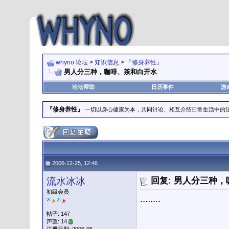
whyno 论坛
>
知识信息
>
『修身养性』
男人分三种，咖啡、茶和白开水
论坛帮助
日历事件
游
『修身养性』
一切以身心健康为本，共同讨论、相互介绍日常生活中的
2006-12-25, 12:46
流水冰冰
回复: 男人分三种
初级会员
........
帖子: 147
声望: 14