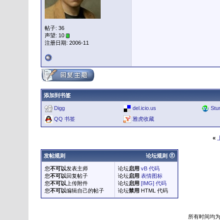
帖子: 36
声望: 10
注册日期: 2006-11
添加到书签
Digg
del.icio.us
Stu
QQ 书签
雅虎收藏
«
发帖规则
论坛规则
您
不可以
发表主师
论坛
启用
vB 代码
您
不可以
回复帖子
论坛
启用
表情图标
您
不可以
上传附件
论坛
启用
[IMG] 代码
您
不可以
编辑自己的帖子
论坛
禁用
HTML 代码
所有时间均