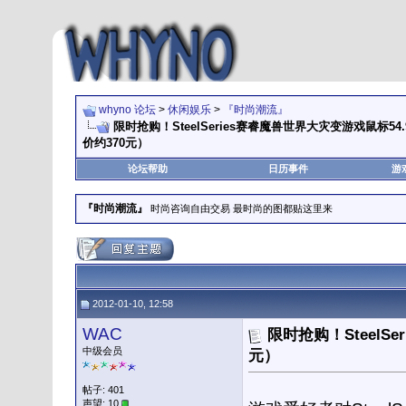
whyno 论坛
>
休闲娱乐
>
『时尚潮流』
限时抢购！SteelSeries赛睿魔兽世界大灾变游戏鼠标54
价约370元）
论坛帮助
日历事件
游
『时尚潮流』
时尚咨询自由交易 最时尚的图都贴这里来
2012-01-10, 12:58
WAC
限时抢购！SteelS
中级会员
元）
帖子: 401
声望: 10