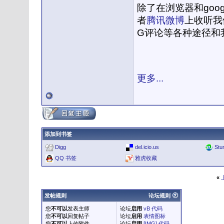
除了在浏览器和goog
者
腾讯微博
上收听我
G评论等各种途径和
更多...
添加到书签
Digg
del.icio.us
Stu
QQ 书签
雅虎收藏
«
发帖规则
论坛规则
您
不可以
发表主师
论坛
启用
vB 代码
您
不可以
回复帖子
论坛
启用
表情图标
您
不可以
上传附件
论坛
启用
[IMG] 代码