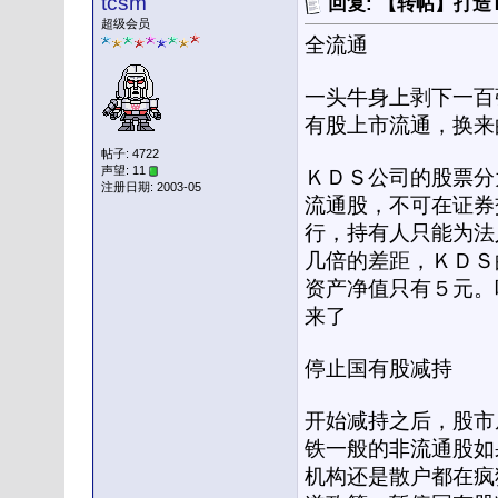
tcsm
回复: 【转帖】打
超级会员
全流通
一头牛身上剥下一百
有股上市流通，换来
帖子: 4722
声望: 11
ＫＤＳ公司的股票分
注册日期: 2003-05
流通股，不可在证券
行，持有人只能为法
几倍的差距，ＫＤＳ
资产净值只有５元。
来了
停止国有股减持
开始减持之后，股市从
铁一般的非流通股如
机构还是散户都在疯