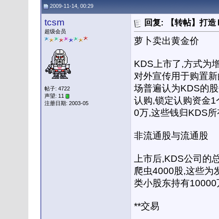
2009-11-14, 00:29
tcsm
回复: 【转帖】打
超级会员
萝卜卖出黄金价
KDS上市了,方式为增
对外宣传用于购置新
场普遍认为KDS的股
帖子: 4722
声望: 11
认购,锁定认购资金1
注册日期: 2003-05
0万,这些钱归KDS
非流通股与流通股
上市后,KDS公司的总
爬虫4000股,这些
类小股东持有1000
**交易