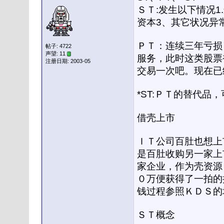
ＳＴ:发生以下情况
资本3、其它状况异
ＰＴ：连续三年亏损
帖子: 4722
声望: 11
服务，此时这类股票
注册日期: 2003-05
交易一次吧。现在已
*ST:ＰＴ的替代品
借壳上市
ＩＴ公司百肚也想上
是百肚收购另一家上
家企业，作为壳资源
０万便获得了一拍的
钱过程参照ＫＤＳ的
ＳＴ概念