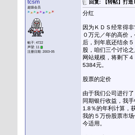
tcsm
回复: 【转帖】打
超级会员
分红
因为ＫＤＳ经常得非
０万元／年的高价，
后，到年底还结余５
帖子: 4722
声望: 11
股，咱们三个讨论之
注册日期: 2003-05
网站规模，将剩下４０
5384元。
股票的定价
由于我们公司进行了
同期银行收益，我手
1.8％的年利计算，
我的５万份股票市场
今适用。