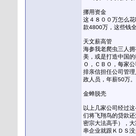
挪用资金
这４８００万怎么花
款4800万，这些钱
天文薪高管
海参我老爬虫三人拥
美，或是打造中国的
Ｏ，ＣＢＯ，每家公
排亲信担任公司管理
政人员，年薪50万。
金蝉脱壳
以上几家公司经过这
们将飞翔鸟的贷款还
密宗大法高手），大
串企业就跟ＫＤＳ没