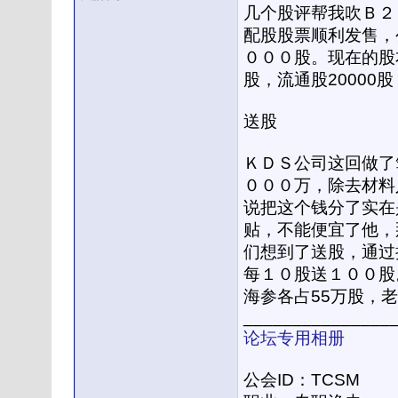
几个股评帮我吹Ｂ２
配股股票顺利发售，
０００股。现在的股
股，流通股20000股
送股
ＫＤＳ公司这回做了
０００万，除去材料
说把这个钱分了实在
贴，不能便宜了他，
们想到了送股，通过
每１０股送１００股。
海参各占55万股，老
_______________
论坛专用相册
公会ID：TCSM