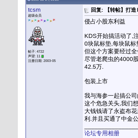
tcsm
回复: 【转帖】打
超级会员
侵占小股东利益
KDS开始搞活动了,
0块鼠标垫,每块鼠标
但这个方案要经过全体
帖子: 4722
声望: 11
尽管老爬虫的4000
注册日期: 2003-05
42.5万.
包装上市
我与海参一起搞公司
这个危急关头,我们想
大钱钱请了永盗布花
利.并且买通了中金公
_______________
论坛专用相册