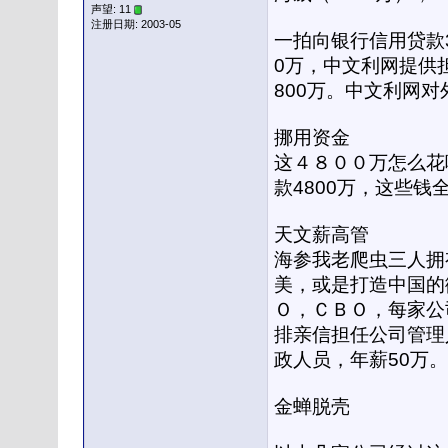
声望: 11
注册日期: 2003-05
一拍向银行信用贷款3
0万，中文利网提供
800万。中文利网
挪用资金
这４８００万怎么花
款4800万，这些钱
天文薪高管
海参我老爬虫三人拥
美，或是打造中国的
Ｏ，ＣＢＯ，每家公
排亲信担任公司管理
政人员，年薪50万。
金蝉脱壳