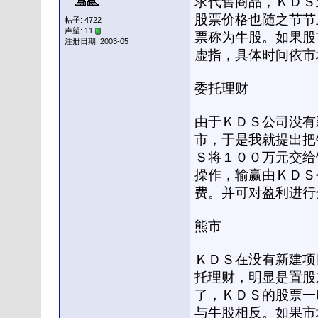
求代售商品，ＫＤＳ
股票价格也随之节节
帖子: 4722
声望: 11
票称为牛股。如果股
注册日期: 2003-05
虚指，具体时间依市
委托理财
由于ＫＤＳ公司没有
市，于是我就提出把
Ｓ将１００万元交给
操作，输赢由ＫＤＳ
费。并可对盈利进行
熊市
ＫＤＳ在没有新建项
托理财，明显是置股
了，ＫＤＳ的股票一
与牛股相反。如果市