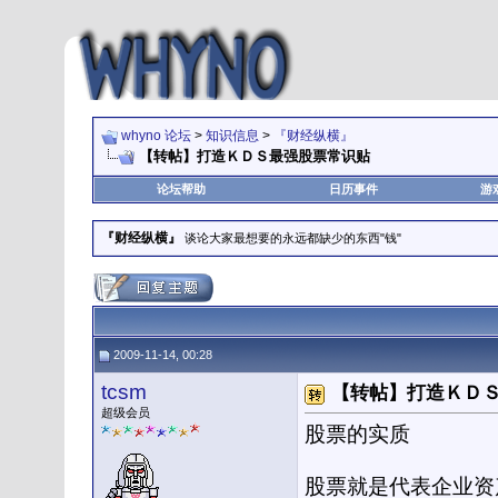
whyno 论坛
>
知识信息
>
『财经纵横』
【转帖】打造ＫＤＳ最强股票常识贴
论坛帮助
日历事件
游
『财经纵横』
谈论大家最想要的永远都缺少的东西"钱"
2009-11-14, 00:28
tcsm
【转帖】打造ＫＤ
超级会员
股票的实质
股票就是代表企业资