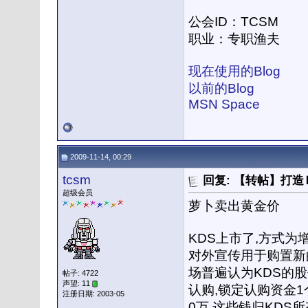
公会ID：TCSM
职业：专职渔夫
现在使用的Blog
以前的Blog
MSN Space
2009-11-14, 00:29
tcsm
回复: 【转帖】打
超级会员
萝卜卖出黄金价
KDS上市了,方式为增
对外宣传用于购置新
场普遍认为KDS的股
帖子: 4722
声望: 11
认购,锁定认购资金1
注册日期: 2003-05
0万,这些钱归KDS